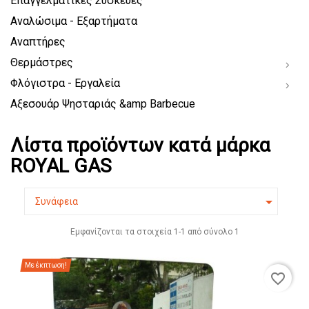
Επαγγελματικές Συσκευές
Αναλώσιμα - Εξαρτήματα
Αναπτήρες
Θερμάστρες
Φλόγιστρα - Εργαλεία
Αξεσουάρ Ψησταριάς &amp Barbecue
Λίστα προϊόντων κατά μάρκα
ROYAL GAS

Συνάφεια
Εμφανίζονται τα στοιχεία 1-1 από σύνολο 1
Με έκπτωση!
favorite_border