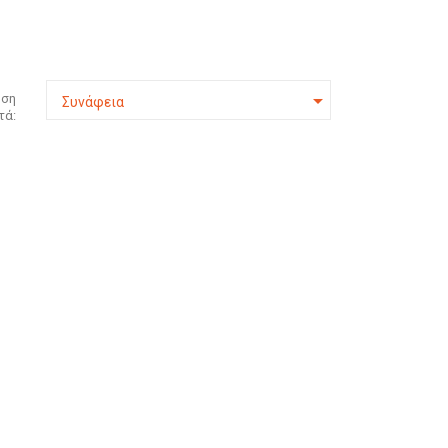

ηση
Συνάφεια
τά: